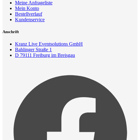
Meine Anfrageliste
Mein Konto
Bestellverlauf
Kundenservice
Anschrift
Kranz Live Eventsolutions GmbH
Bahlinger Straße 1
D 79111 Freiburg im Breisgau