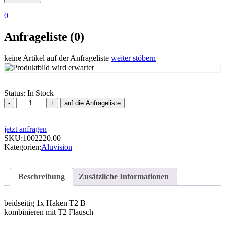
0
Anfrageliste (0)
keine Artikel auf der Anfrageliste
weiter stöbern
Status:
In Stock
Alurahmen,
auf die Anfrageliste
Aluvision,
Omni-
jetzt anfragen
55
SKU:
pro
1002220.00
Kategorien:
A3,
Aluvision
868x992
Menge
Beschreibung
Zusätzliche Informationen
beidseitig 1x Haken T2 B
kombinieren mit T2 Flausch