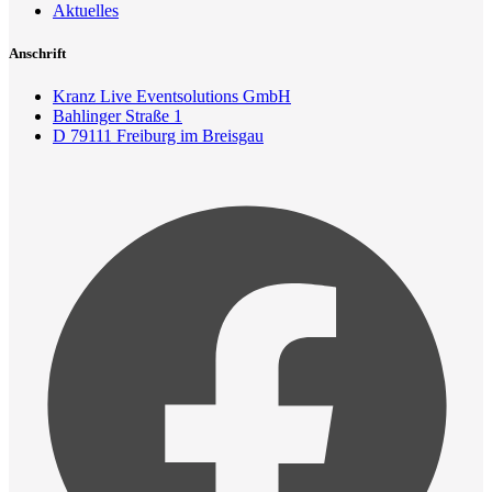
Aktuelles
Anschrift
Kranz Live Eventsolutions GmbH
Bahlinger Straße 1
D 79111 Freiburg im Breisgau