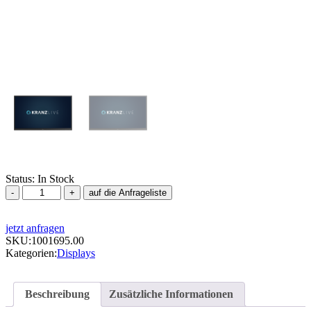
Status:
In Stock
Display,
auf die Anfrageliste
iiyama
ProLite
jetzt anfragen
TE8604MIS-
SKU:
B3AG,
1001695.00
Kategorien:
86
Displays
Zoll
Touch
Menge
Beschreibung
Zusätzliche Informationen