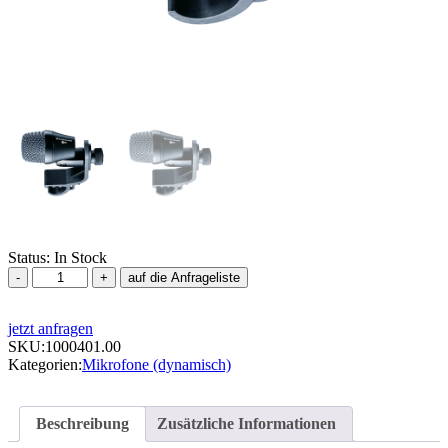
Status:
In Stock
Mikrofon,
auf die Anfrageliste
Sennheiser,
E
jetzt anfragen
904,
SKU:
Niere
1000401.00
Kategorien:
Menge
Mikrofone (dynamisch)
Beschreibung
Zusätzliche Informationen