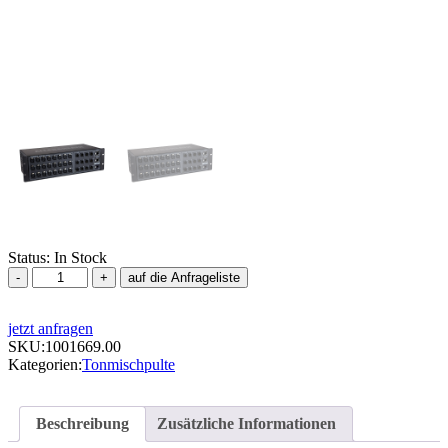
Status:
In Stock
Stagebox,
auf die Anfrageliste
Allen
&
jetzt anfragen
Heath,
SKU:
AR2412
1001669.00
Kategorien:
Menge
Tonmischpulte
Beschreibung
Zusätzliche Informationen