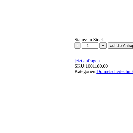
Status:
In Stock
Televic
auf die Anfra
/
Beyerdynamic
jetzt anfragen
Unite
SKU:
RP-
1001180.00
Kategorien:
T,
Dolmetschertechni
Taschenempfänger/Talkbac
Menge