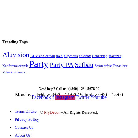
Trending Tags
Aluvision
Aluvision Setbau
d&b
Flipcharts
Fotobox
Geburtstag
Hochzeit
Party
Party PA
Setbau
Konferenztechnik
Sommerfest
Tonanlage
Videokonferenz
Need help? Call us: (+800) 1234 5678 90
Monday – Friday: 8:00 – 21:00 / Saturday 9:00 – 18:00
Facebook-f
Instagram
Twitter
Youtube
Terms Of Use
©
MyDecor
– All Rights Reserved.
Privacy Policy
Contact Us
About Us