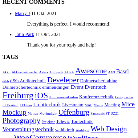
RECENT COMMENTS
Marry J
11 Okt. 2021
Everything is perfect. I would recommend!
John Park
11 Okt. 2021
Thank you for your reply and help!
TAGS
Awesome
Basel
Akku
Akkuscheinwerfer
Astera
Audipack
AURA
AX9
Develeper
d&b Audiotechnik
Dolmetscherkabine
d&b
Event
Eventtech
Dolmetschertechnik
emmendingen
Freiburg
iOS
Konferenztechnik
Konferenzmikrofon
Lautsprecher
Mice
Lichttechnik
Livestream
Meeting
LED-Wand
LEDitgo
MAC
Martin
Offenburg
Mockup
Molton
Movinglight
Panasonic PT-DZ21
Photography
Televic
Tontechnik
Projektor
Web Design
Veranstaltungstechnik
waldkirch
Washlight
WooCommerce