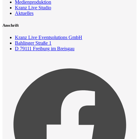
Medienproduktion
Kranz Live Studio
Aktuelles
Anschrift
Kranz Live Eventsolutions GmbH
Bahlinger Straße 1
D 79111 Freiburg im Breisgau