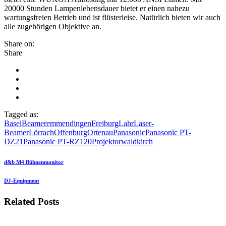
20000 Stunden Lampenlebensdauer bietet er einen nahezu
wartungsfreien Betrieb und ist flüsterleise. Natürlich bieten wir auch
alle zugehörigen Objektive an.
Share on:
Share
Tagged as:
Basel
Beamer
emmendingen
Freiburg
Lahr
Laser-
Beamer
Lörrach
Offenburg
Ortenau
Panasonic
Panasonic PT-
DZ21
Panasonic PT-RZ120
Projektor
waldkirch
d&b M4 Bühnenmonitor
DJ-Equipment
Related Posts