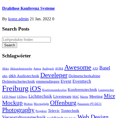
Drahtlose Konferenz Systeme
By
kranz.admin
21 Jan. 2022
0
Search Posts
Schlagwörter
Awesome
Basel
Akku
Akkuscheinwerfer
Astera
Audipack
AURA
AX9
Develeper
d&b Audiotechnik
Dolmetscherkabine
d&b
Event
Eventtech
Dolmetschertechnik
emmendingen
Freiburg
iOS
Konferenztechnik
Konferenzmikrofon
Lautsprecher
Mice
Lichttechnik
Livestream
Meeting
LED-Wand
LEDitgo
MAC
Martin
Offenburg
Mockup
Molton
Movinglight
Panasonic PT-DZ21
Photography
Televic
Tontechnik
Projektor
Web Design
Veranstaltungstechnik
waldkirch