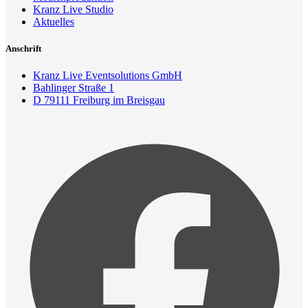
Kranz Live Studio
Aktuelles
Anschrift
Kranz Live Eventsolutions GmbH
Bahlinger Straße 1
D 79111 Freiburg im Breisgau