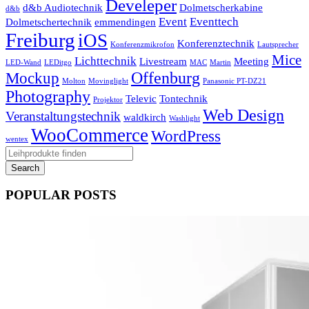
Develeper
d&b Audiotechnik
Dolmetscherkabine
d&b
Event
Eventtech
Dolmetschertechnik
emmendingen
Freiburg
iOS
Konferenztechnik
Konferenzmikrofon
Lautsprecher
Mice
Lichttechnik
Livestream
Meeting
LED-Wand
LEDitgo
MAC
Martin
Offenburg
Mockup
Molton
Movinglight
Panasonic PT-DZ21
Photography
Televic
Tontechnik
Projektor
Web Design
Veranstaltungstechnik
waldkirch
Washlight
WooCommerce
WordPress
wentex
POPULAR POSTS