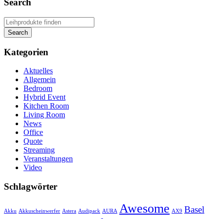
Search
Kategorien
Aktuelles
Allgemein
Bedroom
Hybrid Event
Kitchen Room
Living Room
News
Office
Quote
Streaming
Veranstaltungen
Video
Schlagwörter
Awesome
Basel
Akku
Akkuscheinwerfer
Astera
Audipack
AURA
AX9