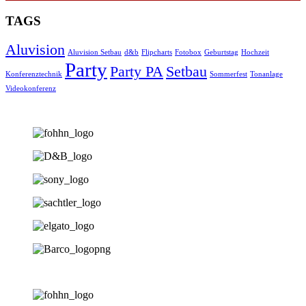
TAGS
Aluvision
Aluvision Setbau
d&b
Flipcharts
Fotobox
Geburtstag
Hochzeit
Party
Party PA
Setbau
Konferenztechnik
Sommerfest
Tonanlage
Videokonferenz