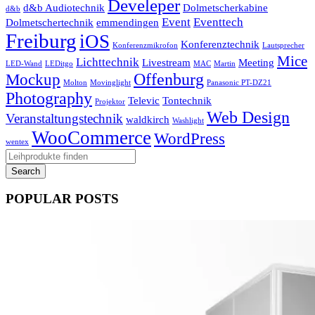
Develeper
d&b Audiotechnik
Dolmetscherkabine
d&b
Event
Eventtech
Dolmetschertechnik
emmendingen
Freiburg
iOS
Konferenztechnik
Konferenzmikrofon
Lautsprecher
Mice
Lichttechnik
Livestream
Meeting
LED-Wand
LEDitgo
MAC
Martin
Offenburg
Mockup
Molton
Movinglight
Panasonic PT-DZ21
Photography
Televic
Tontechnik
Projektor
Web Design
Veranstaltungstechnik
waldkirch
Washlight
WooCommerce
WordPress
wentex
POPULAR POSTS