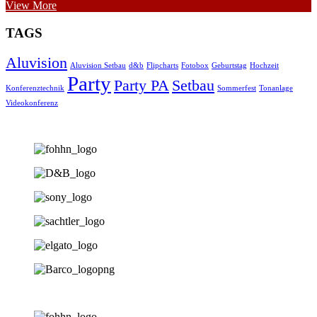
View More
TAGS
Aluvision
Aluvision Setbau
d&b
Flipcharts
Fotobox
Geburtstag
Hochzeit
Party
Party PA
Setbau
Konferenztechnik
Sommerfest
Tonanlage
Videokonferenz