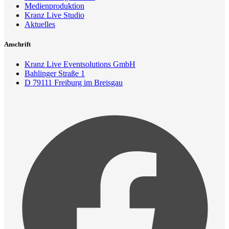
Medienproduktion
Kranz Live Studio
Aktuelles
Anschrift
Kranz Live Eventsolutions GmbH
Bahlinger Straße 1
D 79111 Freiburg im Breisgau