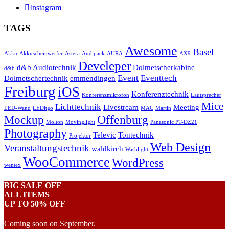
Instagram
TAGS
Awesome
Basel
Akku
Akkuscheinwerfer
Astera
Audipack
AURA
AX9
Develeper
d&b Audiotechnik
Dolmetscherkabine
d&b
Event
Eventtech
Dolmetschertechnik
emmendingen
Freiburg
iOS
Konferenztechnik
Konferenzmikrofon
Lautsprecher
Mice
Lichttechnik
Livestream
Meeting
LED-Wand
LEDitgo
MAC
Martin
Offenburg
Mockup
Molton
Movinglight
Panasonic PT-DZ21
Photography
Televic
Tontechnik
Projektor
Web Design
Veranstaltungstechnik
waldkirch
Washlight
WooCommerce
WordPress
wentex
BIG SALE OFF
ALL ITEMS
UP TO 50% OFF
Coming soon on September.