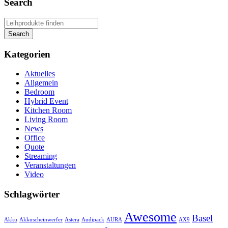
Search
Kategorien
Aktuelles
Allgemein
Bedroom
Hybrid Event
Kitchen Room
Living Room
News
Office
Quote
Streaming
Veranstaltungen
Video
Schlagwörter
Awesome
Basel
Akku
Akkuscheinwerfer
Astera
Audipack
AURA
AX9