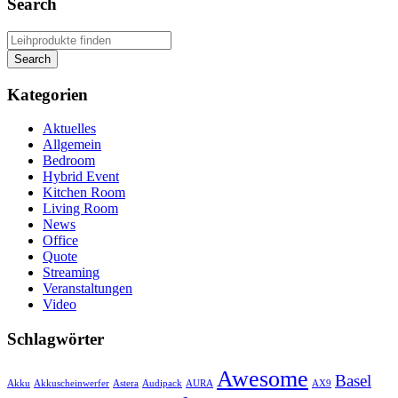
Search
Kategorien
Aktuelles
Allgemein
Bedroom
Hybrid Event
Kitchen Room
Living Room
News
Office
Quote
Streaming
Veranstaltungen
Video
Schlagwörter
Awesome
Basel
Akku
Akkuscheinwerfer
Astera
Audipack
AURA
AX9