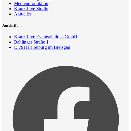
Medienproduktion
Kranz Live Studio
Aktuelles
Anschrift
Kranz Live Eventsolutions GmbH
Bahlinger Straße 1
D 79111 Freiburg im Breisgau