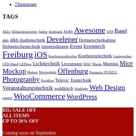
Instagram
TAGS
Awesome
Basel
Akku
Akkuscheinwerfer
Astera
Audipack
AURA
AX9
Develeper
d&b Audiotechnik
Dolmetscherkabine
d&b
Event
Eventtech
Dolmetschertechnik
emmendingen
Freiburg
iOS
Konferenztechnik
Konferenzmikrofon
Lautsprecher
Mice
Lichttechnik
Livestream
Meeting
LED-Wand
LEDitgo
MAC
Martin
Offenburg
Mockup
Molton
Movinglight
Panasonic PT-DZ21
Photography
Televic
Tontechnik
Projektor
Web Design
Veranstaltungstechnik
waldkirch
Washlight
WooCommerce
WordPress
wentex
BIG SALE OFF
ALL ITEMS
UP TO 50% OFF
Coming soon on September.