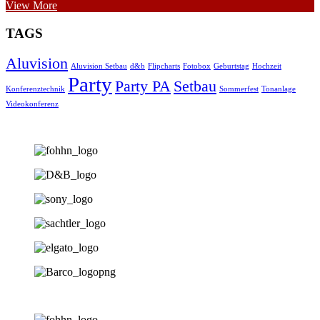
View More
TAGS
Aluvision
Aluvision Setbau
d&b
Flipcharts
Fotobox
Geburtstag
Hochzeit
Party
Party PA
Setbau
Konferenztechnik
Sommerfest
Tonanlage
Videokonferenz